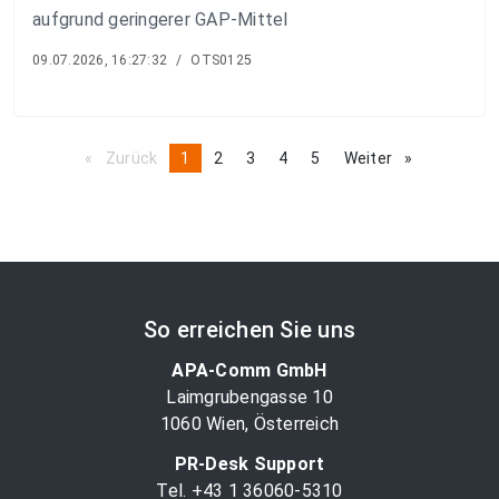
aufgrund geringerer GAP-Mittel
09.07.2026, 16:27:32
/
OTS0125
Zurück
page
You're
1
page
2
page
3
page
4
page
5
Weiter
page
on
page
So erreichen Sie uns
APA-Comm GmbH
Laimgrubengasse 10
1060 Wien, Österreich
PR-Desk Support
Tel. +43 1 36060-5310