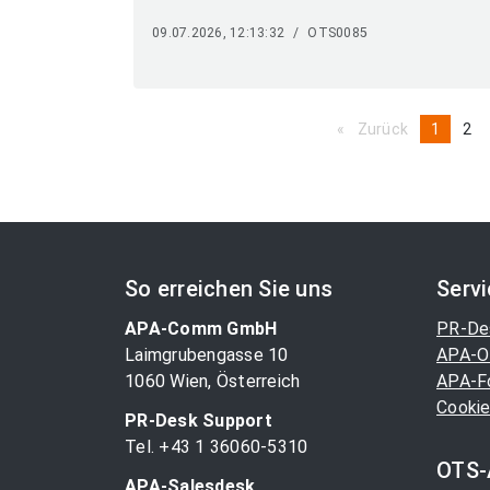
09.07.2026, 12:13:32
/
OTS0085
Zurück
page
You're
1
pa
2
on
page
So erreichen Sie uns
Serv
APA-Comm GmbH
PR-De
Laimgrubengasse 10
APA-O
1060 Wien, Österreich
APA-F
Cookie
PR-Desk Support
Tel. +43 1 36060-5310
OTS-
APA-Salesdesk