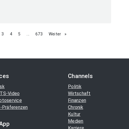
ge
page
3
page
4
page
5
page
...
page
673
Weiter
page
ices
Channels
sk
Politik
TS-Video
Wirtschaft
otoservice
Finanzen
-Präferenzen
Chronik
Kultur
Medien
App
Karriere