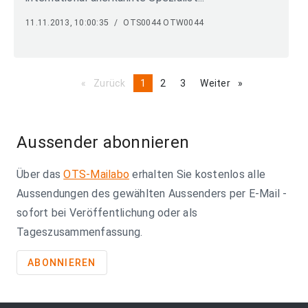
11.11.2013, 10:00:35
/
OTS0044 OTW0044
Zurück
page
You're
1
page
2
page
3
Weiter
page
on
page
Aussender abonnieren
Über das
OTS-Mailabo
erhalten Sie kostenlos alle
Aussendungen des gewählten Aussenders per E-Mail -
sofort bei Veröffentlichung oder als
Tageszusammenfassung.
ABONNIEREN