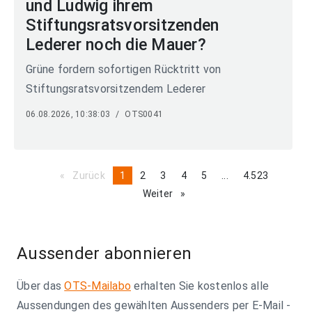
und Ludwig ihrem
Stiftungsratsvorsitzenden
Lederer noch die Mauer?
Grüne fordern sofortigen Rücktritt von
Stiftungsratsvorsitzendem Lederer
06.08.2026, 10:38:03
/
OTS0041
Zurück
page
You're
1
page
2
page
3
page
4
page
5
page
...
page
4.523
on
Weiter
page
page
Aussender abonnieren
Über das
OTS-Mailabo
erhalten Sie kostenlos alle
Aussendungen des gewählten Aussenders per E-Mail -