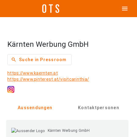
menu
Kärnten Werbung GmbH
search
Suche in Pressroom
https://www.kaernten.at
https://www.pinterest.at/visitcarinthia/
Aussendungen
Kontaktpersonen
Kärnten Werbung GmbH