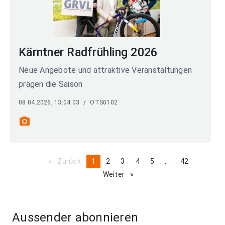
Kärntner Radfrühling 2026
Neue Angebote und attraktive Veranstaltungen
prägen die Saison
08.04.2026, 13:04:03
/
OTS0102
photo_camera
Zurück
page
You're
1
page
2
page
3
page
4
page
5
page
...
page
42
on
Weiter
page
page
Aussender abonnieren