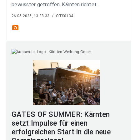
bewusster getroffen. Kärnten richtet...
26.05.2026, 13:38:33
/
OTS0134
photo_camera
Kärnten Werbung GmbH
GATES OF SUMMER: Kärnten
setzt Impulse für einen
erfolgreichen Start in die neue