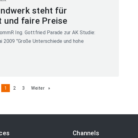
werk
ndwerk steht für
t und faire Preise
ommR Ing. Gottfried Parade zur AK Studie:
ai 2009 "Große Unterschiede und hohe
page
You're
1
page
2
page
3
Weiter
page
on
page
ices
Channels