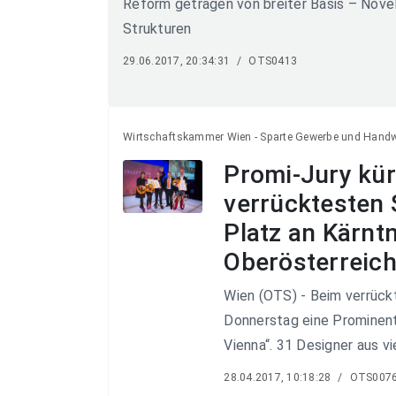
Reform getragen von breiter Basis – Novel
Strukturen
29.06.2017, 20:34:31
/
OTS0413
Wirtschaftskammer Wien - Sparte Gewerbe und Hand
Promi-Jury kür
verrücktesten 
Platz an Kärntn
Oberösterreich
Wien (OTS) - Beim verrück
Donnerstag eine Prominent
Vienna“. 31 Designer aus vi
28.04.2017, 10:18:28
/
OTS007