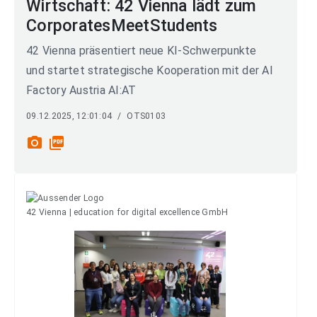
Wirtschaft: 42 Vienna lädt zum
CorporatesMeetStudents
42 Vienna präsentiert neue KI-Schwerpunkte
und startet strategische Kooperation mit der AI
Factory Austria AI:AT
09.12.2025, 12:01:04
/
OTS0103
photo_camera
picture_as_pdf
42 Vienna | education for digital excellence GmbH