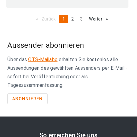
Zurück
page
You're
1
page
2
page
3
Weiter
page
on
page
Aussender abonnieren
Über das
OTS-Mailabo
erhalten Sie kostenlos alle
Aussendungen des gewählten Aussenders per E-Mail -
sofort bei Veröffentlichung oder als
Tageszusammenfassung.
ABONNIEREN
So erreichen Sie uns