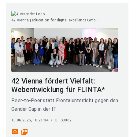
42 Vienna | education for digital excellence GmbH
42 Vienna fördert Vielfalt:
Webentwicklung für FLINTA*
Peer-to-Peer statt Frontalunterricht gegen den
Gender Gap in der IT
10.06.2025, 10:21:34
/
OTS0062
photo_camera
picture_as_pdf