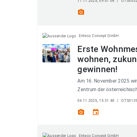
17.11.2025, 09:51:06
/
OTS003
photo_camera
Enteco Concept GmbH
Erste Wohnmes
wohnen, zukunf
gewinnen!
Am 16. November 2025 wir
Zentrum der österreichisc
06.11.2025, 15:31:40
/
OTS013
photo_camera
event
Enteco Concept GmbH