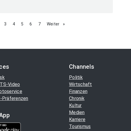
age
page
3
page
4
page
5
page
6
page
7
Weiter
page
ices
Channels
sk
Politik
TS-Video
Wirtschaft
otoservice
Finanzen
-Präferenzen
Chronik
Kultur
Medien
App
Karriere
Tourismus