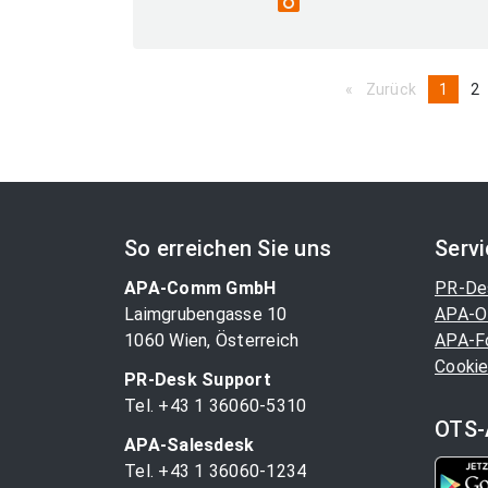
photo_camera
Zurück
page
You're
1
p
2
on
page
So erreichen Sie uns
Serv
APA-Comm GmbH
PR-De
Laimgrubengasse 10
APA-O
1060 Wien, Österreich
APA-F
Cookie
PR-Desk Support
Tel. +43 1 36060-5310
OTS-
APA-Salesdesk
Tel. +43 1 36060-1234