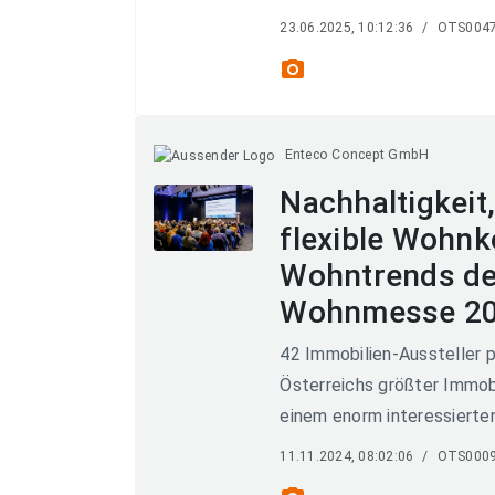
23.06.2025, 10:12:36
/
OTS004
photo_camera
Enteco Concept GmbH
Nachhaltigkeit
flexible Wohnk
Wohntrends der
Wohnmesse 2
42 Immobilien-Aussteller 
Österreichs größter Immobi
einem enorm interessierte
11.11.2024, 08:02:06
/
OTS000