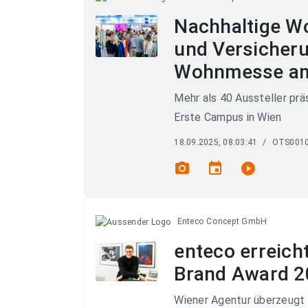
Nachhaltige W
und Versicheru
Wohnmesse am
Mehr als 40 Aussteller pr
Erste Campus in Wien
18.09.2025, 08:03:41
/
OTS001
photo_camera
event
play_circle_filled
Enteco Concept GmbH
enteco erreicht
Brand Award 2
Wiener Agentur überzeugt d