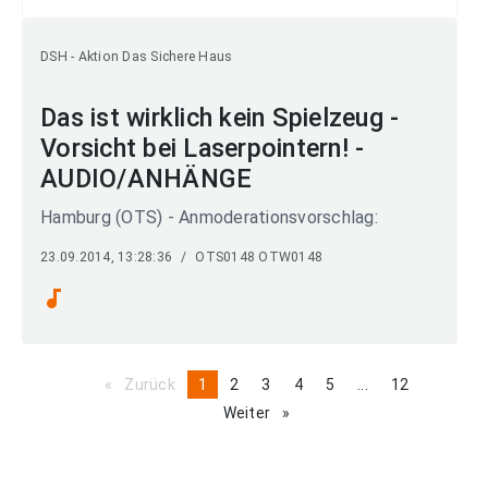
DSH - Aktion Das Sichere Haus
Das ist wirklich kein Spielzeug -
Vorsicht bei Laserpointern! -
AUDIO/ANHÄNGE
Hamburg (OTS) - Anmoderationsvorschlag:
23.09.2014, 13:28:36
/
OTS0148 OTW0148
audiotrack
Zurück
page
You're
1
page
2
page
3
page
4
page
5
page
...
page
12
on
Weiter
page
page