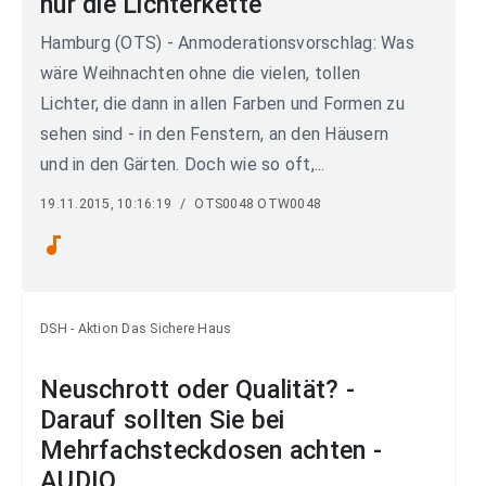
nur die Lichterkette
Hamburg (OTS) - Anmoderationsvorschlag: Was
wäre Weihnachten ohne die vielen, tollen
Lichter, die dann in allen Farben und Formen zu
sehen sind - in den Fenstern, an den Häusern
und in den Gärten. Doch wie so oft,...
19.11.2015, 10:16:19
/
OTS0048 OTW0048
audiotrack
DSH - Aktion Das Sichere Haus
Neuschrott oder Qualität? -
Darauf sollten Sie bei
Mehrfachsteckdosen achten -
AUDIO