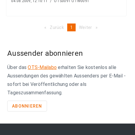
04.08.2009, 12:10:11
/
OTS0091 OTW0091
Zurück
page
You're
1
Weiter
page
on
page
Aussender abonnieren
Über das
OTS-Mailabo
erhalten Sie kostenlos alle
Aussendungen des gewählten Aussenders per E-Mail -
sofort bei Veröffentlichung oder als
Tageszusammenfassung.
ABONNIEREN