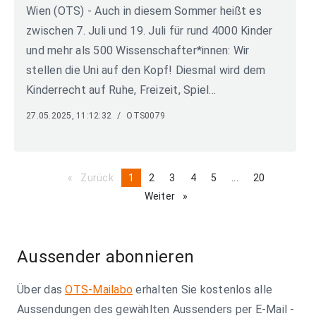
Wien (OTS) - Auch in diesem Sommer heißt es
zwischen 7. Juli und 19. Juli für rund 4000 Kinder
und mehr als 500 Wissenschafter*innen: Wir
stellen die Uni auf den Kopf! Diesmal wird dem
Kinderrecht auf Ruhe, Freizeit, Spiel...
27.05.2025, 11:12:32
/
OTS0079
Zurück
page
You're
1
page
2
page
3
page
4
page
5
page
...
page
20
on
Weiter
page
page
Aussender abonnieren
Über das
OTS-Mailabo
erhalten Sie kostenlos alle
Aussendungen des gewählten Aussenders per E-Mail -