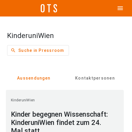
menu
KinderuniWien
search
Suche in Pressroom
Aussendungen
Kontaktpersonen
KinderuniWien
Kinder begegnen Wissenschaft:
KinderuniWien findet zum 24.
Mal statt