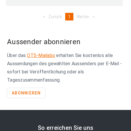
Zurück
page
You're
1
Weiter
page
on
page
Aussender abonnieren
Über das
OTS-Mailabo
erhalten Sie kostenlos alle
Aussendungen des gewählten Aussenders per E-Mail -
sofort bei Veröffentlichung oder als
Tageszusammenfassung.
ABONNIEREN
So erreichen Sie uns