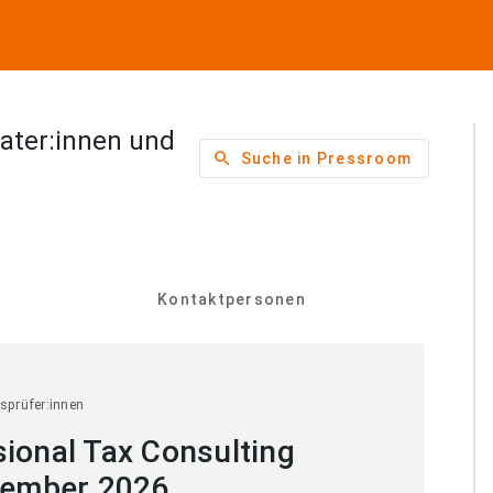
ater:innen und
search
Suche in Pressroom
Kontaktpersonen
sprüfer:innen
ional Tax Consulting
ptember 2026