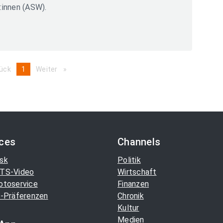
:innen (ASW).
ück
page
You're
1
Weiter
page
on
page
ices
Channels
sk
Politik
TS-Video
Wirtschaft
otoservice
Finanzen
-Präferenzen
Chronik
Kultur
Medien