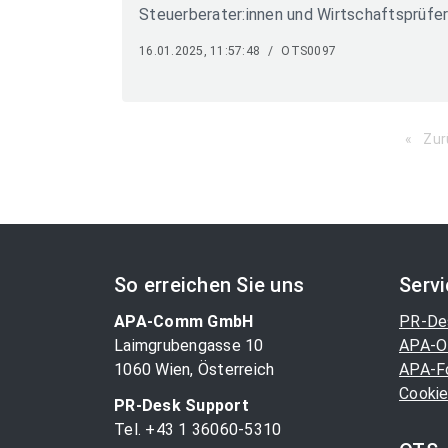
Steuerberater:innen und Wirtschaftsprüfer
16.01.2025, 11:57:48
/
OTS0097
Zur
So erreichen Sie uns
Serv
APA-Comm GmbH
PR-De
Laimgrubengasse 10
APA-O
1060 Wien, Österreich
APA-F
Cookie
PR-Desk Support
Tel. +43 1 36060-5310