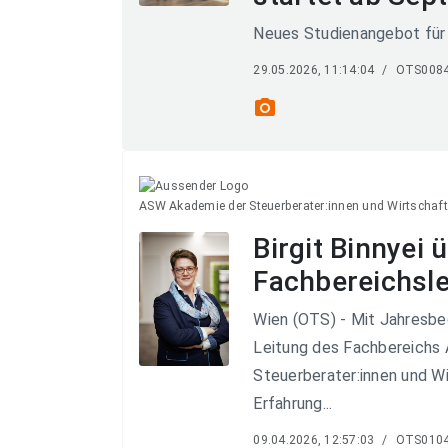
Neues Studienangebot für 
29.05.2026, 11:14:04
/
OTS008
photo_camera
ASW Akademie der Steuerberater:innen und Wirtschaft
Birgit Binnyei
Fachbereichsl
Wien (OTS) - Mit Jahresbeg
Leitung des Fachbereichs
Steuerberater:innen und Wir
Erfahrung...
09.04.2026, 12:57:03
/
OTS010