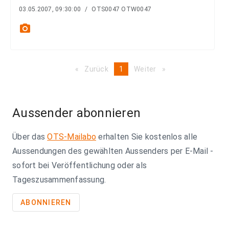
03.05.2007, 09:30:00
/
OTS0047 OTW0047
photo_camera
Zurück
page
You're
1
Weiter
page
on
page
Aussender abonnieren
Über das
OTS-Mailabo
erhalten Sie kostenlos alle
Aussendungen des gewählten Aussenders per E-Mail -
sofort bei Veröffentlichung oder als
Tageszusammenfassung.
ABONNIEREN