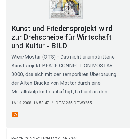
Kunst und Friedensprojekt wird
zur Drehscheibe für Wirtschaft
und Kultur - BILD
Wien/Mostar (OTS) - Das nicht unumstrittene
Kunstprojekt PEACE CONNECTION MOSTAR
3000, das sich mit der temporären Überbauung
der Alten Brücke von Mostar durch eine
Metallskulptur beschäftigt, hat sich in den...
16.10.2008, 16:53:47
/
OTS0255 OTW0255
photo_camera
PEACE CONNECTION MOSTAR 3000