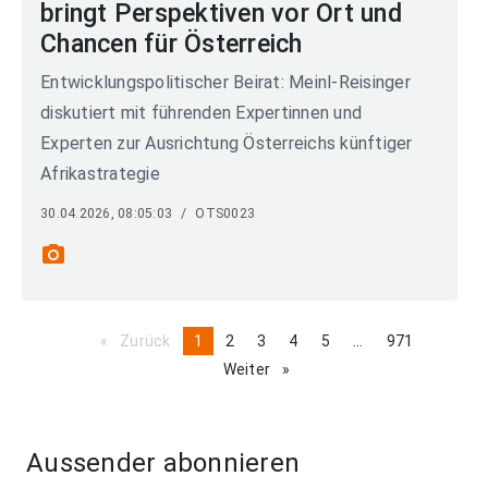
bringt Perspektiven vor Ort und
Chancen für Österreich
Entwicklungspolitischer Beirat: Meinl-Reisinger
diskutiert mit führenden Expertinnen und
Experten zur Ausrichtung Österreichs künftiger
Afrikastrategie
30.04.2026, 08:05:03
/
OTS0023
photo_camera
Zurück
page
You're
1
page
2
page
3
page
4
page
5
page
...
page
971
on
Weiter
page
page
Aussender abonnieren