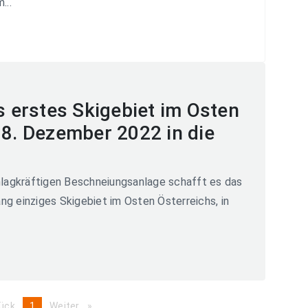
...
ls erstes Skigebiet im Osten
 8. Dezember 2022 in die
lagkräftigen Beschneiungsanlage schafft es das
ng einziges Skigebiet im Osten Österreichs, in
ück
page
You're
1
Weiter
page