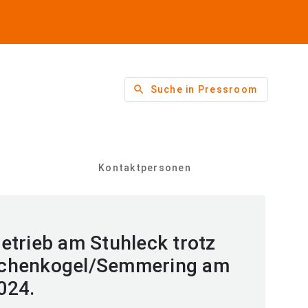
search
Suche in Pressroom
Kontaktpersonen
etrieb am Stuhleck trotz
schenkogel/Semmering am
024.