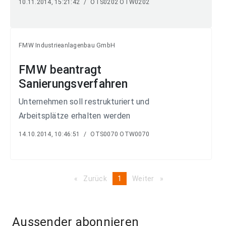
10.11.2014, 15:21:42
/
OTS0202 OTW0202
FMW Industrieanlagenbau GmbH
FMW beantragt
Sanierungsverfahren
Unternehmen soll restrukturiert und
Arbeitsplätze erhalten werden
14.10.2014, 10:46:51
/
OTS0070 OTW0070
Zurück
page
You're
1
Weiter
page
on
page
Aussender abonnieren