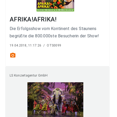
AFRIKA!AFRIKA!
Die Erfolgsshow vom Kontinent des Staunens
begrüßte die 800.000ste Besucherin der Show!
19.04.2018, 11:17:26
/
OTS0099
photo_camera
LS Konzertagentur GmbH