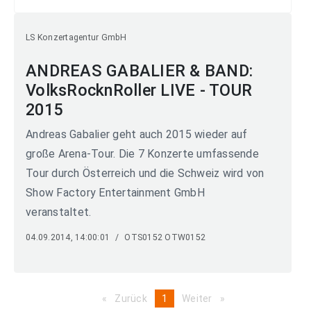
LS Konzertagentur GmbH
ANDREAS GABALIER & BAND:
VolksRocknRoller LIVE - TOUR
2015
Andreas Gabalier geht auch 2015 wieder auf
große Arena-Tour. Die 7 Konzerte umfassende
Tour durch Österreich und die Schweiz wird von
Show Factory Entertainment GmbH
veranstaltet.
04.09.2014, 14:00:01
/
OTS0152 OTW0152
Zurück
page
You're
1
Weiter
page