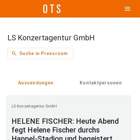
menu
LS Konzertagentur GmbH
search
Suche in Pressroom
Aussendungen
Kontaktpersonen
LS Konzertagentur GmbH
HELENE FISCHER: Heute Abend
fegt Helene Fischer durchs
Happel-Stadion und begeistert