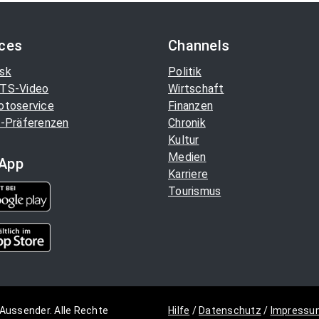
ices
Channels
sk
Politik
TS-Video
Wirtschaft
otoservice
Finanzen
-Präferenzen
Chronik
Kultur
Medien
App
Karriere
Tourismus
Aussender. Alle Rechte
Hilfe
/
Datenschutz
/
Impressu