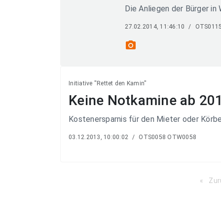
Die Anliegen der Bürger in 
27.02.2014, 11:46:10
/
OTS011
photo_camera
Initiative "Rettet den Kamin"
Keine Notkamine ab 201
Kostenersparnis für den Mieter oder Körber
03.12.2013, 10:00:02
/
OTS0058 OTW0058
Zur