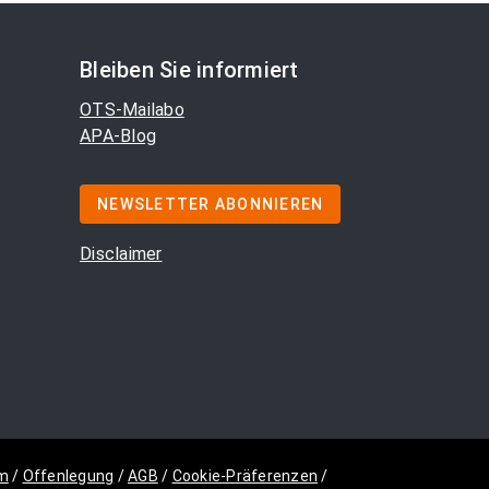
Bleiben Sie informiert
OTS-Mailabo
APA-Blog
NEWSLETTER ABONNIEREN
Disclaimer
m
/
Offenlegung
/
AGB
/
Cookie-Präferenzen
/