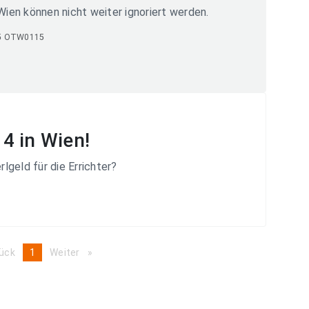
Wien können nicht weiter ignoriert werden.
5 OTW0115
4 in Wien!
lgeld für die Errichter?
ück
page
You're
1
Weiter
page
on
page