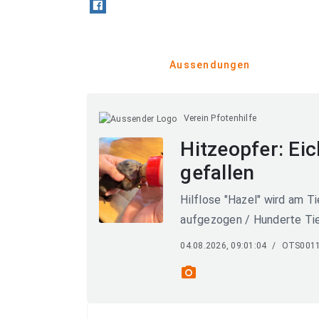
Aussendungen
Verein Pfotenhilfe
Hitzeopfer: Ei
gefallen
Hilflose "Hazel" wird am T
aufgezogen / Hunderte Tie
04.08.2026, 09:01:04
/
OTS001
photo_camera