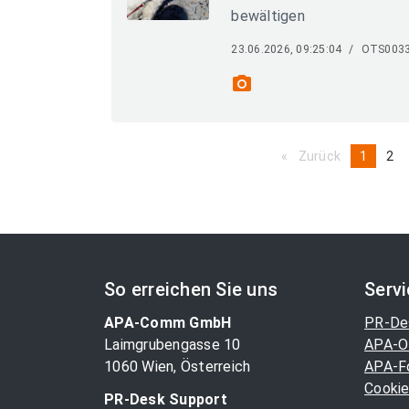
bewältigen
23.06.2026, 09:25:04
/
OTS003
photo_camera
Zurück
page
You're
1
pa
2
on
page
So erreichen Sie uns
Serv
APA-Comm GmbH
PR-De
Laimgrubengasse 10
APA-O
1060 Wien, Österreich
APA-F
Cookie
PR-Desk Support