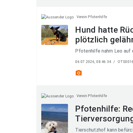
Verein Pfotenhilfe
Hund hatte Rüc
plötzlich geläh
Pfotenhilfe nahm Leo auf 
06.07.2026, 08:46:34
/
OTS001
photo_camera
Verein Pfotenhilfe
Pfotenhilfe: Re
Tierversorgung
Tierschutzhof kann befürc