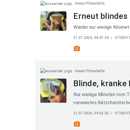
Verein Pfotenhilfe
Erneut blindes
Wieder nur wenige Kilomet
31.07.2026, 08:47:34
/
OTS001
photo_camera
Verein Pfotenhilfe
Blinde, kranke
Nur wenige Minuten vom Ti
verwaistes Kätzchentrio b
21.07.2026, 09:02:35
/
OTS001
photo_camera