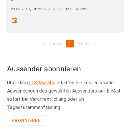
23.09.2010, 10:25:02
/
OTS0092 OTW0092
event
Zurück
page
You're
1
Weiter
page
on
page
Aussender abonnieren
Über das
OTS-Mailabo
erhalten Sie kostenlos alle
Aussendungen des gewählten Aussenders per E-Mail -
sofort bei Veröffentlichung oder als
Tageszusammenfassung.
ABONNIEREN