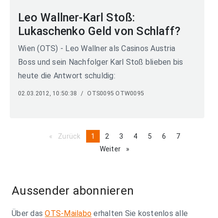
Leo Wallner-Karl Stoß:
Lukaschenko Geld von Schlaff?
Wien (OTS) - Leo Wallner als Casinos Austria
Boss und sein Nachfolger Karl Stoß blieben bis
heute die Antwort schuldig:
02.03.2012, 10:50:38
/
OTS0095 OTW0095
Zurück
page
You're
1
page
2
page
3
page
4
page
5
page
6
page
7
on
Weiter
page
page
Aussender abonnieren
Über das
OTS-Mailabo
erhalten Sie kostenlos alle