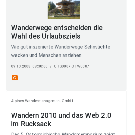
Wanderwege entscheiden die
Wahl des Urlaubsziels
Wie gut inszenierte Wanderwege Sehnsüchte
wecken und Menschen anziehen
09.10.2008, 08:30:00
/
OTS0007 OTW0007
photo_camera
Alpines Wandermanagement GmbH
Wandern 2010 und das Web 2.0
im Rucksack
Das 5. Österreichische Wandersymposium zeigt