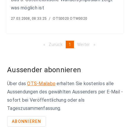
was möglich ist
27.03.2008, 08:33:25
/
OTS0020 OTW0020
Zurück
page
You're
1
Weiter
page
on
page
Aussender abonnieren
Über das
OTS-Mailabo
erhalten Sie kostenlos alle
Aussendungen des gewählten Aussenders per E-Mail -
sofort bei Veröffentlichung oder als
Tageszusammenfassung.
ABONNIEREN