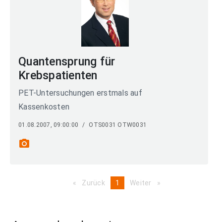
Quantensprung für
Krebspatienten
PET-Untersuchungen erstmals auf
Kassenkosten
01.08.2007, 09:00:00
/
OTS0031 OTW0031
photo_camera
Zurück
page
You're
1
Weiter
page
on
page