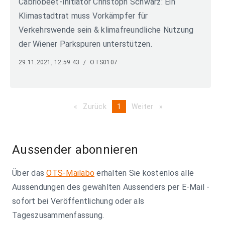
Cabriobeet-Initiator Christoph Schwarz: Ein
Klimastadtrat muss Vorkämpfer für
Verkehrswende sein & klimafreundliche Nutzung
der Wiener Parkspuren unterstützen.
29.11.2021, 12:59:43
/
OTS0107
Zurück
page
You're
1
Weiter
page
on
page
Aussender abonnieren
Über das
OTS-Mailabo
erhalten Sie kostenlos alle
Aussendungen des gewählten Aussenders per E-Mail -
sofort bei Veröffentlichung oder als
Tageszusammenfassung.