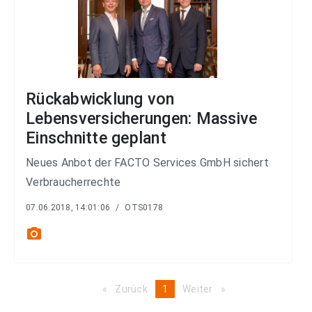
Rückabwicklung von
Lebensversicherungen: Massive
Einschnitte geplant
Neues Anbot der FACTO Services GmbH sichert
Verbraucherrechte
07.06.2018, 14:01:06
/
OTS0178
photo_camera
Zurück
page
You're
1
Weiter
page
on