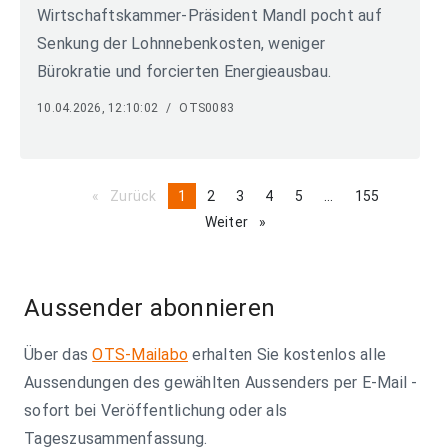
Wirtschaftskammer-Präsident Mandl pocht auf
Senkung der Lohnnebenkosten, weniger
Bürokratie und forcierten Energieausbau.
10.04.2026, 12:10:02
/
OTS0083
Zurück
page
You're
1
page
2
page
3
page
4
page
5
page
...
page
155
on
Weiter
page
page
Aussender abonnieren
Über das
OTS-Mailabo
erhalten Sie kostenlos alle
Aussendungen des gewählten Aussenders per E-Mail -
sofort bei Veröffentlichung oder als
Tageszusammenfassung.