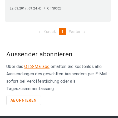
22.03.2017, 09:24:40
/
OTS0023
Zurück
page
You're
1
Weiter
page
on
page
Aussender abonnieren
Über das
OTS-Mailabo
erhalten Sie kostenlos alle
Aussendungen des gewählten Aussenders per E-Mail -
sofort bei Veröffentlichung oder als
Tageszusammenfassung.
ABONNIEREN