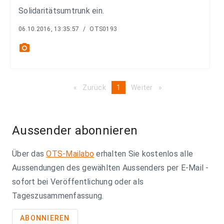
Solidaritätsumtrunk ein.
06.10.2016, 13:35:57
/
OTS0193
photo_camera
Zurück
page
You're
1
Weiter
page
on
page
Aussender abonnieren
Über das
OTS-Mailabo
erhalten Sie kostenlos alle
Aussendungen des gewählten Aussenders per E-Mail -
sofort bei Veröffentlichung oder als
Tageszusammenfassung.
ABONNIEREN