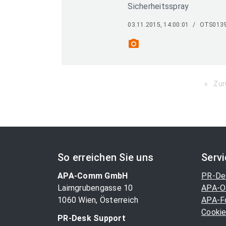
Sicherheitsspray
03.11.2015, 14:00:01
/
OTS013
photo_camera
Zur
So erreichen Sie uns
Serv
APA-Comm GmbH
PR-De
Laimgrubengasse 10
APA-O
1060 Wien, Österreich
APA-F
Cookie
PR-Desk Support