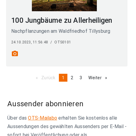
100 Jungbäume zu Allerheiligen
Nachpflanzungen am Waldfriedhof Tillysburg
24.10.2023, 11:56:48
/
OTS0101
photo_camera
Zurück
page
You're
1
page
2
page
3
Weiter
page
on
page
Aussender abonnieren
Über das
OTS-Mailabo
erhalten Sie kostenlos alle
Aussendungen des gewählten Aussenders per E-Mail -
sofort bei Veröffentlichung oder als