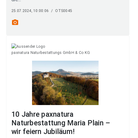
25.07.2024, 10:00:06
/
OTS0045
photo_camera
paxnatura Naturbestattungs GmbH & Co KG
10 Jahre paxnatura
Naturbestattung Maria Plain –
wir feiern Jubiläum!