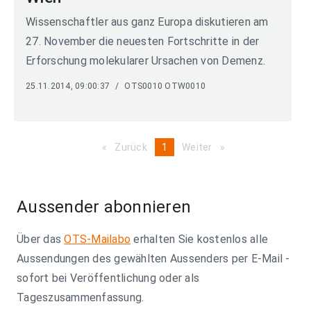
Wissenschaftler aus ganz Europa diskutieren am
27. November die neuesten Fortschritte in der
Erforschung molekularer Ursachen von Demenz.
25.11.2014, 09:00:37
/
OTS0010 OTW0010
Zurück
page
You're
1
Weiter
page
on
page
Aussender abonnieren
Über das
OTS-Mailabo
erhalten Sie kostenlos alle
Aussendungen des gewählten Aussenders per E-Mail -
sofort bei Veröffentlichung oder als
Tageszusammenfassung.