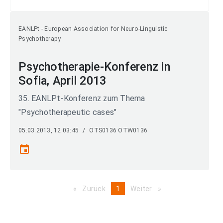
EANLPt - European Association for Neuro-Linguistic
Psychotherapy
Psychotherapie-Konferenz in
Sofia, April 2013
35. EANLPt-Konferenz zum Thema
"Psychotherapeutic cases"
05.03.2013, 12:03:45
/
OTS0136 OTW0136
event
Zurück
page
You're
1
Weiter
page
on
page