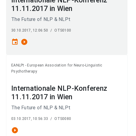
Internationale NLP-Konferenz
11.11.2017 in Wien
The Future of NLP & NLPt
30.10.2017, 12:06:50
/
OTS0100
event
play_circle_filled
EANLPt - European Association for Neuro-Linguistic
Psychotherapy
Internationale NLP-Konferenz
11.11.2017 in Wien
The Future of NLP & NLPt
03.10.2017, 10:56:33
/
OTS0080
play_circle_filled