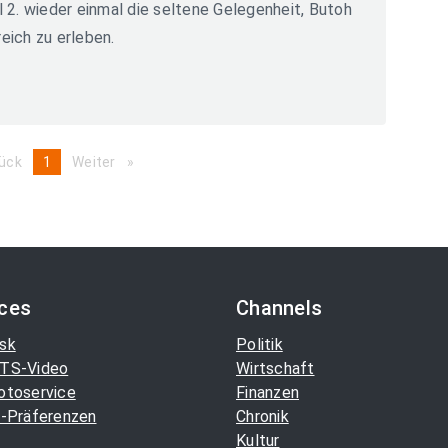
2. wieder einmal die seltene Gelegenheit, Butoh
eich zu erleben.
ück
page
You're
1
Weiter
page
on
page
ices
Channels
sk
Politik
TS-Video
Wirtschaft
otoservice
Finanzen
-Präferenzen
Chronik
Kultur