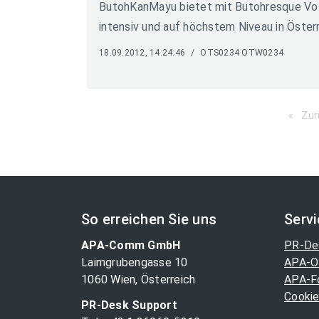
ButohKanMayu bietet mit Butohresque Vol 
intensiv und auf höchstem Niveau in Österr
18.09.2012, 14:24:46
/
OTS0234 OTW0234
Zur
So erreichen Sie uns
Serv
APA-Comm GmbH
PR-De
Laimgrubengasse 10
APA-O
1060 Wien, Österreich
APA-F
Cookie
PR-Desk Support