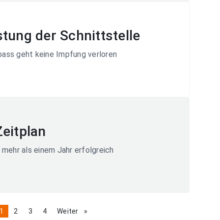
tung der Schnittstelle
pass geht keine Impfung verloren
eitplan
 mehr als einem Jahr erfolgreich
ge
You're
1
page
2
page
3
page
4
Weiter
page