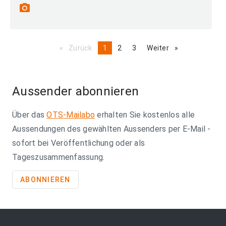
photo_camera
Zurück
page
You're
1
page
2
page
3
Weiter
page
on
page
Aussender abonnieren
Über das
OTS-Mailabo
erhalten Sie kostenlos alle
Aussendungen des gewählten Aussenders per E-Mail -
sofort bei Veröffentlichung oder als
Tageszusammenfassung.
ABONNIEREN