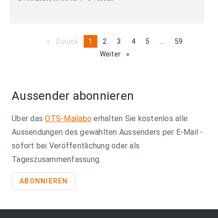
Zurück
page
You're
1
page
2
page
3
page
4
page
5
page
...
page
59
on
Weiter
page
page
Aussender abonnieren
Über das
OTS-Mailabo
erhalten Sie kostenlos alle
Aussendungen des gewählten Aussenders per E-Mail -
sofort bei Veröffentlichung oder als
Tageszusammenfassung.
ABONNIEREN