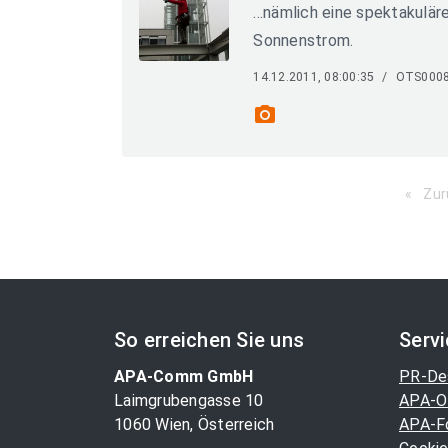
...nämlich eine spektakulä
Sonnenstrom.
14.12.2011, 08:00:35
/
OTS000
photo_camera
Zur
So erreichen Sie uns
Serv
APA-Comm GmbH
PR-De
Laimgrubengasse 10
APA-O
1060 Wien, Österreich
APA-F