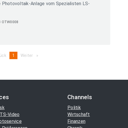
re Photovoltaik-Anlage vom Spezialisten LS-
8 OTW0008
ück
page
You're
1
Weiter
page
on
page
ices
Channels
sk
Politik
TS-Video
Wirtschaft
otoservice
Finanzen