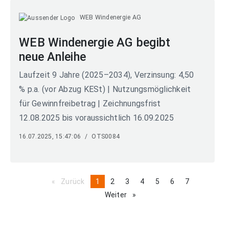
WEB Windenergie AG
WEB Windenergie AG begibt
neue Anleihe
Laufzeit 9 Jahre (2025–2034), Verzinsung: 4,50
% p.a. (vor Abzug KESt) | Nutzungsmöglichkeit
für Gewinnfreibetrag | Zeichnungsfrist
12.08.2025 bis voraussichtlich 16.09.2025
16.07.2025, 15:47:06
/
OTS0084
Zurück
page
You're
1
page
2
page
3
page
4
page
5
page
6
page
7
on
Weiter
page
page