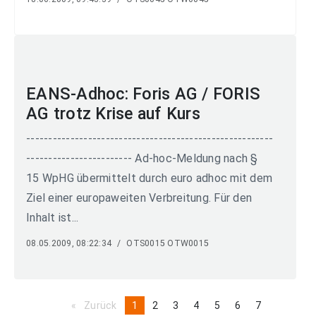
EANS-Adhoc: Foris AG / FORIS
AG trotz Krise auf Kurs
--------------------------------------------------------
------------------------ Ad-hoc-Meldung nach §
15 WpHG übermittelt durch euro adhoc mit dem
Ziel einer europaweiten Verbreitung. Für den
Inhalt ist...
08.05.2009, 08:22:34
/
OTS0015 OTW0015
Zurück
page
You're
1
page
2
page
3
page
4
page
5
page
6
page
7