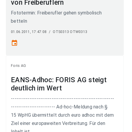
von Freiberuflern
Fototermin: Freiberufler gehen symbolisch
betteln
01.06.2011, 17:47:08
/
OTS0313 OTW0313
event
Foris AG
EANS-Adhoc: FORIS AG steigt
deutlich im Wert
--------------------------------------------------------
------------------------ Ad-hoc-Meldung nach §
15 WpHG übermittelt durch euro adhoc mit dem
Ziel einer europaweiten Verbreitung. Für den
Inhalt ist...