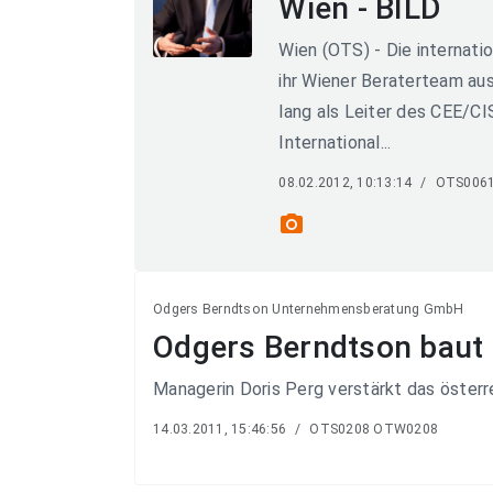
Wien - BILD
Wien (OTS) - Die internat
ihr Wiener Beraterteam aus
lang als Leiter des CEE/C
International...
08.02.2012, 10:13:14
/
OTS006
photo_camera
Odgers Berndtson Unternehmensberatung GmbH
Odgers Berndtson baut 
Managerin Doris Perg verstärkt das öster
14.03.2011, 15:46:56
/
OTS0208 OTW0208