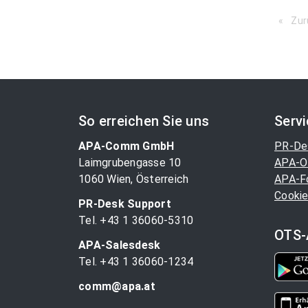
Zur
So erreichen Sie uns
Serv
APA-Comm GmbH
PR-De
Laimgrubengasse 10
APA-O
1060 Wien, Österreich
APA-F
Cookie
PR-Desk Support
Tel. +43 1 36060-5310
OTS-
APA-Salesdesk
Tel. +43 1 36060-1234
comm@apa.at