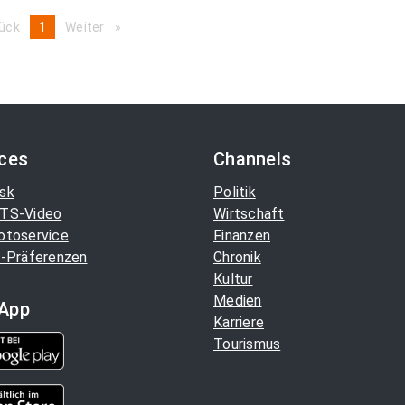
ück
page
You're
1
Weiter
page
on
page
ices
Channels
sk
Politik
TS-Video
Wirtschaft
otoservice
Finanzen
-Präferenzen
Chronik
Kultur
Medien
App
Karriere
Tourismus