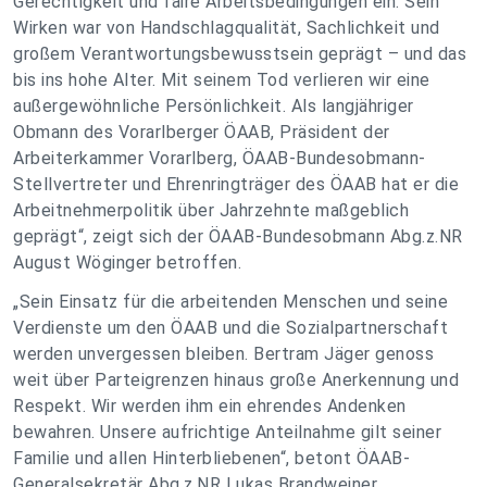
Gerechtigkeit und faire Arbeitsbedingungen ein. Sein
Wirken war von Handschlagqualität, Sachlichkeit und
großem Verantwortungsbewusstsein geprägt – und das
bis ins hohe Alter. Mit seinem Tod verlieren wir eine
außergewöhnliche Persönlichkeit. Als langjähriger
Obmann des Vorarlberger ÖAAB, Präsident der
Arbeiterkammer Vorarlberg, ÖAAB-Bundesobmann-
Stellvertreter und Ehrenringträger des ÖAAB hat er die
Arbeitnehmerpolitik über Jahrzehnte maßgeblich
geprägt“, zeigt sich der ÖAAB-Bundesobmann Abg.z.NR
August Wöginger betroffen.
„Sein Einsatz für die arbeitenden Menschen und seine
Verdienste um den ÖAAB und die Sozialpartnerschaft
werden unvergessen bleiben. Bertram Jäger genoss
weit über Parteigrenzen hinaus große Anerkennung und
Respekt. Wir werden ihm ein ehrendes Andenken
bewahren. Unsere aufrichtige Anteilnahme gilt seiner
Familie und allen Hinterbliebenen“, betont ÖAAB-
Generalsekretär Abg.z.NR Lukas Brandweiner