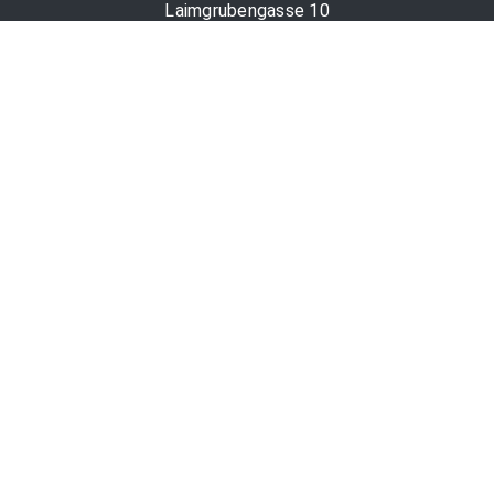
Laimgrubengasse 10
1060 Wien, Österreich
PR-Desk Support
Tel. +43 1 36060-5310
APA-Salesdesk
Tel. +43 1 36060-1234
comm@apa.at
Services
PR-Desk
APA-OTS-Video
APA-Fotoservice
Cookie-Präferenzen
OTS-App