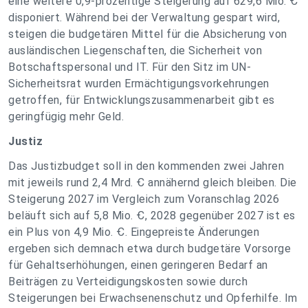
eine weitere 0,9-prozentige Steigerung auf 629,6 Mio. Ꞓ
disponiert. Während bei der Verwaltung gespart wird,
steigen die budgetären Mittel für die Absicherung von
ausländischen Liegenschaften, die Sicherheit von
Botschaftspersonal und IT. Für den Sitz im UN-
Sicherheitsrat wurden Ermächtigungsvorkehrungen
getroffen, für Entwicklungszusammenarbeit gibt es
geringfügig mehr Geld.
Justiz
Das Justizbudget soll in den kommenden zwei Jahren
mit jeweils rund 2,4 Mrd. Ꞓ annähernd gleich bleiben. Die
Steigerung 2027 im Vergleich zum Voranschlag 2026
beläuft sich auf 5,8 Mio. Ꞓ, 2028 gegenüber 2027 ist es
ein Plus von 4,9 Mio. Ꞓ. Eingepreiste Änderungen
ergeben sich demnach etwa durch budgetäre Vorsorge
für Gehaltserhöhungen, einen geringeren Bedarf an
Beiträgen zu Verteidigungskosten sowie durch
Steigerungen bei Erwachsenenschutz und Opferhilfe. Im