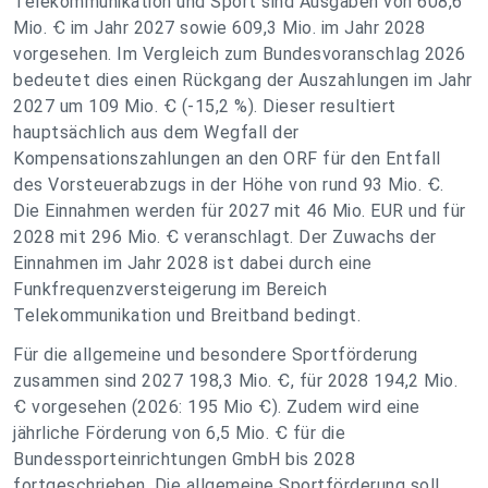
Telekommunikation und Sport sind Ausgaben von 608,6
Mio. Ꞓ im Jahr 2027 sowie 609,3 Mio. im Jahr 2028
vorgesehen. Im Vergleich zum Bundesvoranschlag 2026
bedeutet dies einen Rückgang der Auszahlungen im Jahr
2027 um 109 Mio. Ꞓ (-15,2 %). Dieser resultiert
hauptsächlich aus dem Wegfall der
Kompensationszahlungen an den ORF für den Entfall
des Vorsteuerabzugs in der Höhe von rund 93 Mio. Ꞓ.
Die Einnahmen werden für 2027 mit 46 Mio. EUR und für
2028 mit 296 Mio. Ꞓ veranschlagt. Der Zuwachs der
Einnahmen im Jahr 2028 ist dabei durch eine
Funkfrequenzversteigerung im Bereich
Telekommunikation und Breitband bedingt.
Für die allgemeine und besondere Sportförderung
zusammen sind 2027 198,3 Mio. Ꞓ, für 2028 194,2 Mio.
Ꞓ vorgesehen (2026: 195 Mio Ꞓ). Zudem wird eine
jährliche Förderung von 6,5 Mio. Ꞓ für die
Bundessporteinrichtungen GmbH bis 2028
fortgeschrieben. Die allgemeine Sportförderung soll