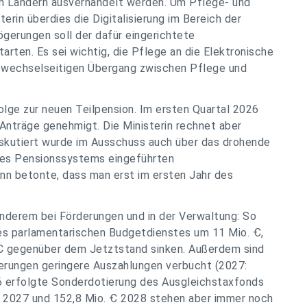
en Ländern ausverhandelt werden. Um Pflege- und
terin überdies die Digitalisierung im Bereich der
ögerungen soll der dafür eingerichtete
rten. Es sei wichtig, die Pflege an die Elektronische
 wechselseitigen Übergang zwischen Pflege und
olge zur neuen Teilpension. Im ersten Quartal 2026
Anträge genehmigt. Die Ministerin rechnet aber
iskutiert wurde im Ausschuss auch über das drohende
des Pensionssystems eingeführten
n betonte, dass man erst im ersten Jahr des
anderem bei Förderungen und in der Verwaltung: So
des parlamentarischen Budgetdienstes um 11 Mio. Ꞓ,
Ꞓ gegenüber dem Jetztstand sinken. Außerdem sind
erungen geringere Auszahlungen verbucht (2027:
026 erfolgte Sonderdotierung des Ausgleichstaxfonds
 Ꞓ 2027 und 152,8 Mio. Ꞓ 2028 stehen aber immer noch