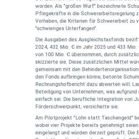
worden. Als "großen Wurf" bezeichnete Schu
Pflegekräfte in die Schwerarbeitsregelung 
Vorhaben, die Kriterien für Schwerarbeit zu
"schwieriges Unterfangen".
Die Ausgaben des Ausgleichstaxfonds beziffe
2024, 432 Mio. Ꞓ im Jahr 2025 und 433 Mio.
von 100 Mio. Ꞓ übernommen, durch zusätzliche
skizzierte sie. Diese zusätzlichen Mittel w
gemeinsam mit den Behindertenorganisatione
den Fonds aufbringen könne, betonte Schuma
Rechnungshofbericht dazu abwarten will. L
Beteiligung von Unternehmen, was aufgrund d
einfach sei. Die berufliche Integration von 
Förderschwerpunkt, versicherte sie.
Am Pilotprojekt "Lohn statt Taschengeld" b
wobei vier Projekte bereits genehmigt seien
eingelangt und würden derzeit geprüft. Die 