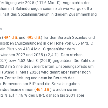
 Verfügung wie 2025 (117,6 Mio. Ꞓ). Angesichts der
chen mit Behinderungen seien nach wie vor gezielte
g, hält das Sozialministerium in diesem Zusammenhang
s
 (
494 d.B.
und
495 d.B.
) für den Bereich Soziales und
sgaben (Auszahlungen) in der Höhe von 6,36 Mrd. Ꞓ
 ein Plus von 418,4 Mio. Ꞓ gegenüber dem
 zwischen 2027 und 2028 (+2,4 %). Dem stehen
027) bzw. 1,52 Mrd. Ꞓ (2028) gegenüber. Die Zahl der
 2028 im Sinne des vereinbarten Einsparungspfads um
41 (Stand 1. März 2026) wird damit aber immer noch
der Zentralleitung und neun im Bereich des
n. Bemessen am BIP sind die Sozialausgaben
Bundesfinanzrahmen (
464 d.B.
) werden sie im
12 % auf 1,16 % des BIP), danach bis 2031 aber