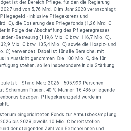
dget ist der Bereich Pflege, für den die Regierung
 2027 und von 5,76 Mrd. Ꞓ im Jahr 2028 veranschlagt
 Pflegegeld - inklusive Pflegekarenz und
rd. Ꞓ), die Dotierung des Pflegefonds (1,26 Mrd. Ꞓ
nder in Folge der Abschaffung des Pflegeregresses
tunden-Betreuung (119,6 Mio. Ꞓ bzw. 116,7 Mio. Ꞓ),
32,9 Mio. Ꞓ bzw. 135,4 Mio. Ꞓ) sowie die Hospiz- und
o. Ꞓ) verwendet. Dabei ist für alle Bereiche, mit
s in Aussicht genommen. Die 100 Mio. Ꞓ, die für
fügung stehen, sollen insbesondere in die Stärkung
 zuletzt - Stand März 2026 - 505.999 Personen
aut Schumann Frauen, 40 % Männer. 16.486 pflegende
genbonus bezogen. Pflegekarenzgeld wurde im
hlt.
nisterium eingerichteten Fonds zur Armutsbekämpfung
 2026 bis 2028 jeweils 10 Mio. Ꞓ bereitstellen.
und der steigenden Zahl von Bezieherinnen und