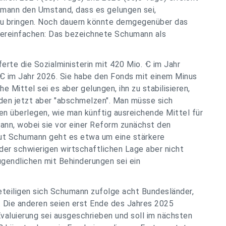
mann den Umstand, dass es gelungen sei,
zu bringen. Noch dauern könnte demgegenüber das
 vereinfachen: Das bezeichnete Schumann als
rte die Sozialministerin mit 420 Mio. Ꞓ im Jahr
 Ꞓ im Jahr 2026. Sie habe den Fonds mit einem Minus
 Mittel sei es aber gelungen, ihn zu stabilisieren,
ürden jetzt aber "abschmelzen". Man müsse sich
n überlegen, wie man künftig ausreichende Mittel für
nn, wobei sie vor einer Reform zunächst den
aut Schumann geht es etwa um eine stärkere
er schwierigen wirtschaftlichen Lage aber nicht
Jugendlichen mit Behinderungen sei ein
eteiligen sich Schumann zufolge acht Bundesländer,
. Die anderen seien erst Ende des Jahres 2025
Evaluierung sei ausgeschrieben und soll im nächsten