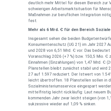
deutlich mehr Mittel für diesen Bereich zur
schwierigen Arbeitsmarktsituation für Mens
Maßnahmen zur beruflichen Integration nöti
fest.
Mehr als 6 Mrd. Ꞓ für den Bereich Soziale
Insgesamt sehen die beiden Budgetentwürfe
Konsumentenschutz (UG 21) im Jahr 2027 Au
und 2028 von 6,51 Mrd. Ꞓ vor. Das bedeutet
Voranschlag 2026 (+7 %) bzw. 150,5 Mio. Ꞓ
Einnahmen (Einzahlungen) von 1,47 Mrd. Ꞓ (2
Planstellen bleibt zunächst stabil und wird
27 auf 1.597 reduziert. Der Istwert von 1.5
leicht übertroffen. 18 Planstellen sollen in 
Sozialministeriumsservice eingespart werde
mittelfristig leicht rückläufig: Laut neuem 
kommenden Jahr zwar leicht steigen (von 1,
sukzessive wieder auf 1,09 % sinken.