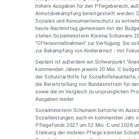
höhere Ausgaben für den Pflegebereich, auße
Armutsbekämpfung bereitgestellt werden. D
Soziales und Konsumentenschutz zu entnehm
heute Nachmittag gemeinsam mit der Budget
stehen Sozialministerin Korinna Schumann 2
"Offensivmaßnahmen" zur Verfügung. Sie soll
zur Bekämpfung von Kinderarmut - mit Fokus 
Geplant ist außerdem ein Schwerpunkt "Analo
kommenden Jahren jeweils 20 Mio. Ꞓ budgeti
der Schulstarthilfe für Sozialhilfehaushalte
die Bereitstellung von Bundesmitteln für d
sowie die im Vergleich zu ursprünglichen Pro
Ausgaben nieder.
Sozialministerin Schumann betonte im Aussc
Sozialleistungen, auch im kommenden Jahr va
Pflegefonds 2027 um 52 Mio. Ꞓ und 2028 um
Stärkung der mobilen Pflege könnten Schum