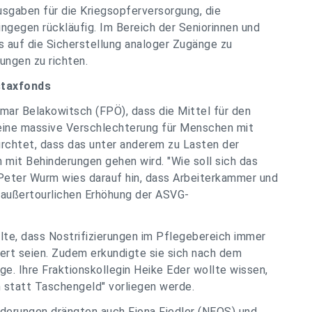
sgaben für die Kriegsopferversorgung, die
ngegen rückläufig. Im Bereich der Seniorinnen und
s auf die Sicherstellung analoger Zugänge zu
ungen zu richten.
staxfonds
mar Belakowitsch (FPÖ), dass die Mittel für den
eine massive Verschlechterung für Menschen mit
ürchtet, dass das unter anderem zu Lasten der
 mit Behinderungen gehen wird. "Wie soll sich das
e Peter Wurm wies darauf hin, dass Arbeiterkammer und
 außertourlichen Erhöhung der ASVG-
te, dass Nostrifizierungen im Pflegebereich immer
ert seien. Zudem erkundigte sie sich nach dem
ge. Ihre Fraktionskollegin Heike Eder wollte wissen,
n statt Taschengeld" vorliegen werde.
derungen drängten auch Fiona Fiedler (NEOS) und