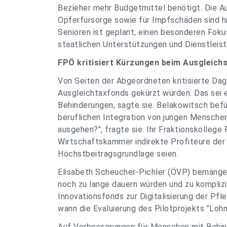
Bezieher mehr Budgetmittel benötigt. Die Au
Opferfürsorge sowie für Impfschäden sind hi
Senioren ist geplant, einen besonderen Foku
staatlichen Unterstützungen und Dienstleist
FPÖ kritisiert Kürzungen beim Ausgleich
Von Seiten der Abgeordneten kritisierte Dag
Ausgleichtaxfonds gekürzt würden. Das sei 
Behinderungen, sagte sie. Belakowitsch bef
beruflichen Integration von jungen Menschen
ausgehen?", fragte sie. Ihr Fraktionskolleg
Wirtschaftskammer indirekte Profiteure der
Höchstbeitragsgrundlage seien.
Elisabeth Scheucher-Pichler (ÖVP) bemängel
noch zu lange dauern würden und zu komplizi
Innovationsfonds zur Digitalisierung der Pfle
wann die Evaluierung des Pilotprojekts "Loh
Auf Verbesserungen für Menschen mit Behin