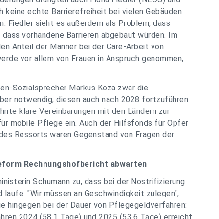
keine echte Barrierefreiheit bei vielen Gebäuden
. Fiedler sieht es außerdem als Problem, dass
, dass vorhandene Barrieren abgebaut würden. Im
 den Anteil der Männer bei der Care-Arbeit von
werde vor allem von Frauen in Anspruch genommen,
nen-Sozialsprecher Markus Koza zwar die
aber notwendig, diesen auch nach 2028 fortzuführen.
hnte klare Vereinbarungen mit den Ländern zur
r mobile Pflege ein. Auch der Hilfsfonds für Opfer
 des Ressorts waren Gegenstand von Fragen der
Reform Rechnungshofbericht abwarten
nisterin Schumann zu, dass bei der Nostrifizierung
d laufe. "Wir müssen an Geschwindigkeit zulegen",
lge hingegen bei der Dauer von Pflegegeldverfahren:
ahren 2024 (58,1 Tage) und 2025 (53,6 Tage) erreicht