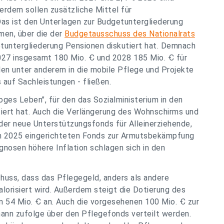
rdem sollen zusätzliche Mittel für
as ist den Unterlagen zur Budgetuntergliederung
en, über die der
Budgetausschuss des Nationalrats
untergliederung Pensionen diskutiert hat. Demnach
027 insgesamt 180 Mio. Ꞓ und 2028 185 Mio. Ꞓ für
en unter anderem in die mobile Pflege und Projekte
auf Sachleistungen - fließen.
ges Leben", für den das Sozialministerium in den
ert hat. Auch die Verlängerung des Wohnschirms und
, der neue Unterstützungsfonds für Alleinerziehende,
en 2025 eingerichteten Fonds zur Armutsbekämpfung
gnosen höhere Inflation schlagen sich in den
huss, dass das Pflegegeld, anders als andere
lorisiert wird. Außerdem steigt die Dotierung des
 54 Mio. Ꞓ an. Auch die vorgesehenen 100 Mio. Ꞓ zur
ann zufolge über den Pflegefonds verteilt werden.