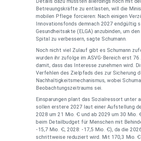
Details dazu müssten allerdings noch mit d
Betreuungskräfte zu entlasten, will die Minis
mobilen Pflege forcieren: Nach einigen Verz
Innovationsfonds demnach 2027 endgültig sta
Gesundheitsakte (ELGA) anzubinden, um den
Spital zu verbessern, sagte Schumann.
Noch nicht viel Zulauf gibt es Schumann zuf
wurden ihr zufolge im ASVG-Bereich erst 76 
damit, dass das Interesse zunehmen wird. D
Verfehlen des Zielpfads des zur Sicherung 
Nachhaltigkeitsmechanismus, wobei Schuman
Beobachtungszeitraums sei.
Einsparungen plant das Sozialressort unter 
sollen erstere 2027 laut einer Aufstellung 
2028 um 21 Mio. Ꞓ und ab 2029 um 30 Mio. 
beim Detailbudget für Menschen mit Behind
-15,7 Mio. Ꞓ, 2028: -17,5 Mio. Ꞓ), da die 2
schrittweise reduziert wird. Mit 170,3 Mio.