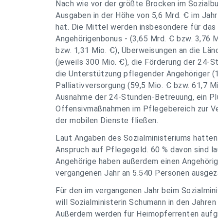
Nach wie vor der größte Brocken im Sozialbu
Ausgaben in der Höhe von 5,6 Mrd. Ꞓ im Jahr
hat. Die Mittel werden insbesondere für das
Angehörigenbonus - (3,65 Mrd. Ꞓ bzw. 3,76 M
bzw. 1,31 Mio. Ꞓ), Überweisungen an die Lä
(jeweils 300 Mio. Ꞓ), die Förderung der 24-S
die Unterstützung pflegender Angehöriger (1
Palliativversorgung (59,5 Mio. Ꞓ bzw. 61,7 Mi
Ausnahme der 24-Stunden-Betreuung, ein Plu
Offensivmaßnahmen im Pflegebereich zur Ver
der mobilen Dienste fließen.
Laut Angaben des Sozialministeriums hatten
Anspruch auf Pflegegeld. 60 % davon sind l
Angehörige haben außerdem einen Angehöri
vergangenen Jahr an 5.540 Personen ausgeza
Für den im vergangenen Jahr beim Sozialmi
will Sozialministerin Schumann in den Jahren
Außerdem werden für Heimopferrenten aufgr