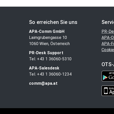
So erreichen Sie uns
Serv
APA-Comm GmbH
PR-De
Laimgrubengasse 10
APA-O
1060 Wien, Österreich
APA-F
Cookie
PR-Desk Support
Tel. +43 1 36060-5310
OTS-
APA-Salesdesk
Tel. +43 1 36060-1234
comm@apa.at