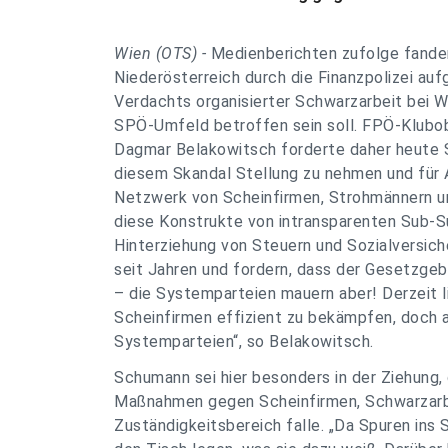
Wien (OTS) -
Medienberichten zufolge fanden
Niederösterreich durch die Finanzpolizei au
Verdachts organisierter Schwarzarbeit bei W
SPÖ-Umfeld betroffen sein soll. FPÖ-Klubob
Dagmar Belakowitsch forderte daher heute S
diesem Skandal Stellung zu nehmen und für Au
Netzwerk von Scheinfirmen, Strohmännern 
diese Konstrukte von intransparenten Sub-S
Hinterziehung von Steuern und Sozialversich
seit Jahren und fordern, dass der Gesetzgeb
– die Systemparteien mauern aber! Derzeit li
Scheinfirmen effizient zu bekämpfen, doch a
Systemparteien“, so Belakowitsch.
Schumann sei hier besonders in der Ziehung,
Maßnahmen gegen Scheinfirmen, Schwarzarbe
Zuständigkeitsbereich falle. „Da Spuren ins 