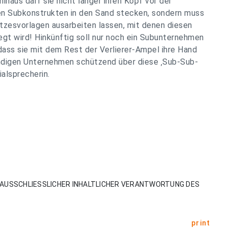
inaus darf sie nicht länger ihren Kopf vor der
en Subkonstrukten in den Sand stecken, sondern muss
tzesvorlagen ausarbeiten lassen, mit denen diesen
gt wird! Hinkünftig soll nur noch ein Subunternehmen
dass sie mit dem Rest der Verlierer-Ampel ihre Hand
ändigen Unternehmen schützend über diese ‚Sub-Sub-
ialsprecherin.
AUSSCHLIESSLICHER INHALTLICHER VERANTWORTUNG DES
print