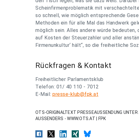
den Tisch legen, was sie dazu weiß. Darüber h
Scheinfirmenproblematik mit verschachtelt
so schnell, wie möglich entsprechende Gese
Methoden ein für alle Mal das Handwerk gele
möglich sein. Alles andere würde bedeuten, 
auf Kosten der Steuerzahler und aller anst
Firmenunkultur‘ hält“, so die freiheitliche Soz
Rückfragen & Kontakt
Freiheitlicher Parlamentsklub
Telefon: 01/ 40 110 - 7012
E-Mail:
presse-klub@fpk.at
OTS-ORIGINALTEXT PRESSEAUSSENDUNG UNTER 
AUSSENDERS - WWW.OTS.AT | FPK