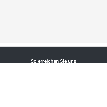
So erreichen Sie uns
APA-Comm GmbH
Laimgrubengasse 10
1060 Wien, Österreich
PR-Desk Support
Tel. +43 1 36060-5310
APA-Salesdesk