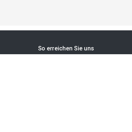
So erreichen Sie uns
APA-Comm GmbH
Laimgrubengasse 10
1060 Wien, Österreich
PR-Desk Support
Tel. +43 1 36060-5310
APA-Salesdesk
Tel. +43 1 36060-1234
comm@apa.at