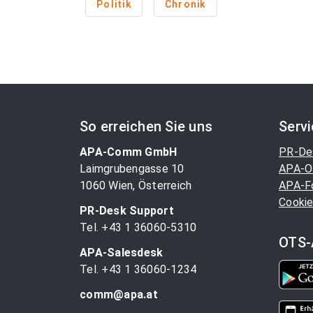
Politik
Chronik
So erreichen Sie uns
Serv
APA-Comm GmbH
PR-De
Laimgrubengasse 10
APA-O
1060 Wien, Österreich
APA-F
Cookie
PR-Desk Support
Tel. +43 1 36060-5310
OTS-
APA-Salesdesk
Tel. +43 1 36060-1234
comm@apa.at