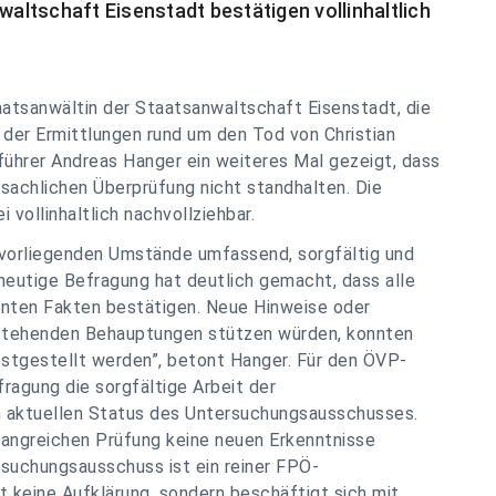
ltschaft Eisenstadt bestätigen vollinhaltlich
aatsanwältin der Staatsanwaltschaft Eisenstadt, die
 der Ermittlungen rund um den Tod von Christian
führer Andreas Hanger ein weiteres Mal gezeigt, dass
sachlichen Überprüfung nicht standhalten. Die
vollinhaltlich nachvollziehbar.
 vorliegenden Umstände umfassend, sorgfältig und
heutige Befragung hat deutlich gemacht, dass alle
nnten Fakten bestätigen. Neue Hinweise oder
 stehenden Behauptungen stützen würden, konnten
estgestellt werden”, betont Hanger. Für den ÖVP-
fragung die sorgfältige Arbeit der
n aktuellen Status des Untersuchungsausschusses.
fangreichen Prüfung keine neuen Erkenntnisse
rsuchungsausschuss ist ein reiner FPÖ-
 keine Aufklärung, sondern beschäftigt sich mit