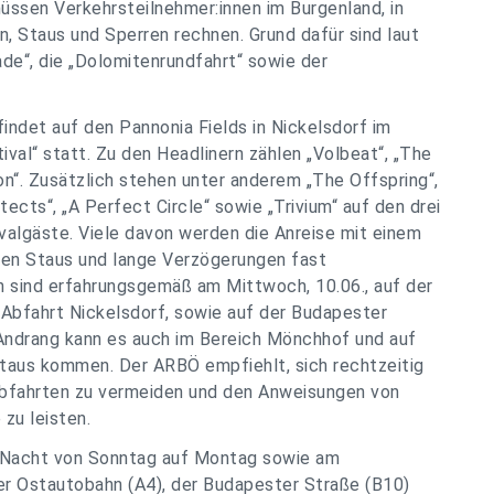
en Verkehrsteilnehmer:innen im Burgenland, in
n, Staus und Sperren rechnen. Grund dafür sind laut
e“, die „Dolomitenrundfahrt“ sowie der
findet auf den Pannonia Fields in Nickelsdorf im
val“ statt. Zu den Headlinern zählen „Volbeat“, „The
on“. Zusätzlich stehen unter anderem „The Offspring“,
ects“, „A Perfect Circle“ sowie „Trivium“ auf den drei
valgäste. Viele davon werden die Anreise mit einem
nen Staus und lange Verzögerungen fast
n sind erfahrungsgemäß am Mittwoch, 10.06., auf der
 Abfahrt Nickelsdorf, sowie auf der Budapester
 Andrang kann es auch im Bereich Mönchhof und auf
taus kommen. Der ARBÖ empfiehlt, sich rechtzeitig
Abfahrten zu vermeiden und den Anweisungen von
 zu leisten.
er Nacht von Sonntag auf Montag sowie am
r Ostautobahn (A4), der Budapester Straße (B10)