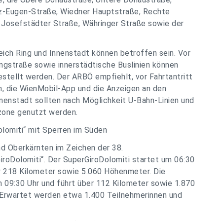
nz-Eugen-Straße, Wiedner Hauptstraße, Rechte
 Josefstädter Straße, Währinger Straße sowie der
eich Ring und Innenstadt können betroffen sein. Vor
ingstraße sowie innerstädtische Buslinien können
estellt werden. Der ARBÖ empfiehlt, vor Fahrtantritt
en, die WienMobil-App und die Anzeigen an den
nnenstadt sollten nach Möglichkeit U-Bahn-Linien und
zone genutzt werden.
olomiti“ mit Sperren im Süden
nd Oberkärnten im Zeichen der 38.
iroDolomiti“. Der SuperGiroDolomiti startet um 06:30
er 218 Kilometer sowie 5.060 Höhenmeter. Die
 09:30 Uhr und führt über 112 Kilometer sowie 1.870
 Erwartet werden etwa 1.400 Teilnehmerinnen und