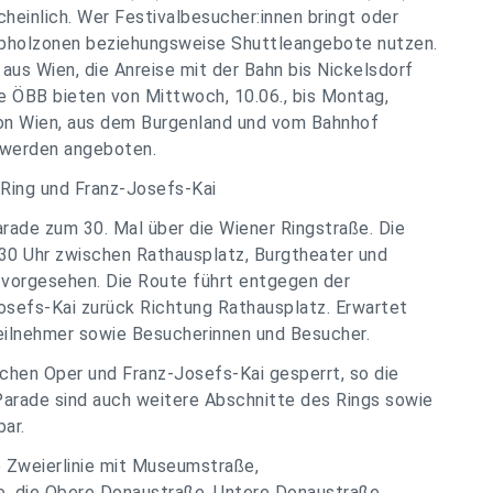
heinlich. Wer Festivalbesucher:innen bringt oder
 Abholzonen beziehungsweise Shuttleangebote nutzen.
us Wien, die Anreise mit der Bahn bis Nickelsdorf
e ÖBB bieten von Mittwoch, 10.06., bis Montag,
von Wien, aus dem Burgenland und vom Bahnhof
 werden angeboten.
Ring und Franz-Josefs-Kai
rade zum 30. Mal über die Wiener Ringstraße. Die
30 Uhr zwischen Rathausplatz, Burgtheater und
r vorgesehen. Die Route führt entgegen der
osefs-Kai zurück Richtung Rathausplatz. Erwartet
eilnehmer sowie Besucherinnen und Besucher.
schen Oper und Franz-Josefs-Kai gesperrt, so die
arade sind auch weitere Abschnitte des Rings sowie
ar.
 Zweierlinie mit Museumstraße,
e, die Obere Donaustraße, Untere Donaustraße,