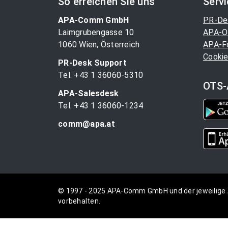
So erreichen Sie uns
Serv
APA-Comm GmbH
PR-De
Laimgrubengasse 10
APA-O
1060 Wien, Österreich
APA-F
Cookie
PR-Desk Support
Tel. +43 1 36060-5310
OTS-
APA-Salesdesk
Tel. +43 1 36060-1234
comm@apa.at
© 1997 - 2025 APA-Comm GmbH und der jeweilige 
vorbehalten.