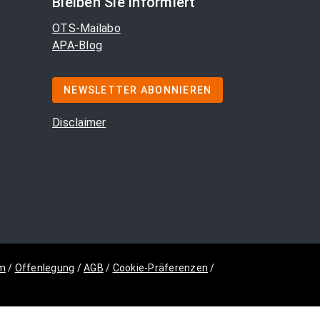
Bleiben Sie informiert
OTS-Mailabo
APA-Blog
NEWSLETTER ABONNIEREN
Disclaimer
m
/
Offenlegung
/
AGB
/
Cookie-Präferenzen
/