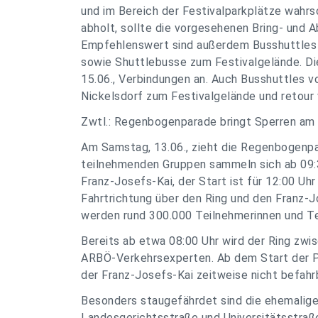
und im Bereich der Festivalparkplätze wahrsc
abholt, sollte die vorgesehenen Bring- und
Empfehlenswert sind außerdem Busshuttles a
sowie Shuttlebusse zum Festivalgelände. Di
15.06., Verbindungen an. Auch Busshuttles 
Nickelsdorf zum Festivalgelände und retour
Zwtl.: Regenbogenparade bringt Sperren am 
Am Samstag, 13.06., zieht die Regenbogenpa
teilnehmenden Gruppen sammeln sich ab 09:
Franz-Josefs-Kai, der Start ist für 12:00 Uh
Fahrtrichtung über den Ring und den Franz-J
werden rund 300.000 Teilnehmerinnen und T
Bereits ab etwa 08:00 Uhr wird der Ring zwi
ARBÖ-Verkehrsexperten. Ab dem Start der P
der Franz-Josefs-Kai zeitweise nicht befahrb
Besonders staugefährdet sind die ehemalige
Landesgerichtsstraße und Universitätsstraß