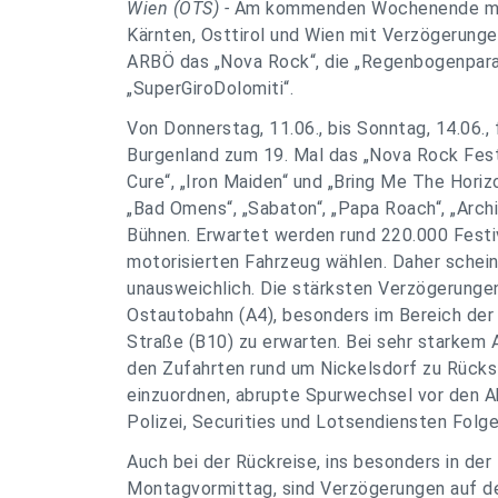
Wien (OTS) -
Am kommenden Wochenende müss
Kärnten, Osttirol und Wien mit Verzögerunge
ARBÖ das „Nova Rock“, die „Regenbogenparad
„SuperGiroDolomiti“.
Von Donnerstag, 11.06., bis Sonntag, 14.06., 
Burgenland zum 19. Mal das „Nova Rock Festi
Cure“, „Iron Maiden“ und „Bring Me The Horiz
„Bad Omens“, „Sabaton“, „Papa Roach“, „Archit
Bühnen. Erwartet werden rund 220.000 Festi
motorisierten Fahrzeug wählen. Daher schei
unausweichlich. Die stärksten Verzögerunge
Ostautobahn (A4), besonders im Bereich der
Straße (B10) zu erwarten. Bei sehr starkem
den Zufahrten rund um Nickelsdorf zu Rücks
einzuordnen, abrupte Spurwechsel vor den 
Polizei, Securities und Lotsendiensten Folge
Auch bei der Rückreise, ins besonders in d
Montagvormittag, sind Verzögerungen auf de