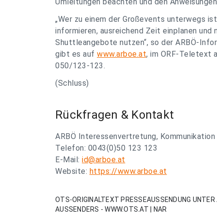
Umleitungen beachten und den Anweisungen d
„Wer zu einem der Großevents unterwegs ist,
informieren, ausreichend Zeit einplanen und
Shuttleangebote nutzen“, so der ARBÖ-Info
gibt es auf
www.arboe.at
, im ORF-Teletext 
050/123-123.
(Schluss)
Rückfragen & Kontakt
ARBÖ Interessenvertretung, Kommunikation 
Telefon: 0043(0)50 123 123
E-Mail:
id@arboe.at
Website:
https://www.arboe.at
OTS-ORIGINALTEXT PRESSEAUSSENDUNG UNTER 
AUSSENDERS - WWW.OTS.AT | NAR