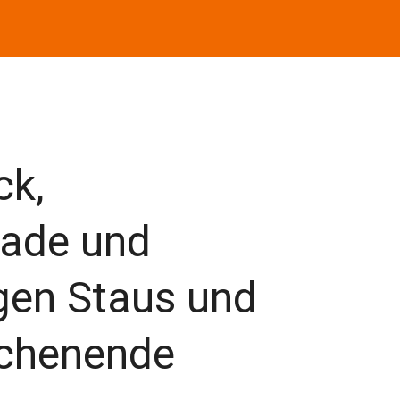
ck,
ade und
gen Staus und
chenende